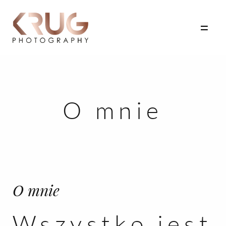
Strona Główna
O mnie
Blog
Historie
Portfolio
Oferta
O mnie
O mnie
Wszystko jest
Kontakt