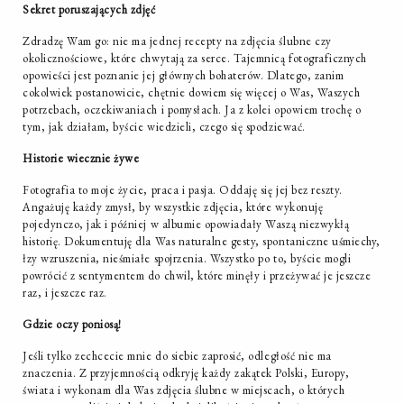
Sekret poruszających zdjęć
Zdradzę Wam go: nie ma jednej recepty na zdjęcia ślubne czy
okolicznościowe, które chwytają za serce. Tajemnicą fotograficznych
opowieści jest poznanie jej głównych bohaterów. Dlatego, zanim
cokolwiek postanowicie, chętnie dowiem się więcej o Was, Waszych
potrzebach, oczekiwaniach i pomysłach. Ja z kolei opowiem trochę o
tym, jak działam, byście wiedzieli, czego się spodziewać.
Historie wiecznie żywe
Fotografia to moje życie, praca i pasja. Oddaję się jej bez reszty.
Angażuję każdy zmysł, by wszystkie zdjęcia, które wykonuję
pojedynczo, jak i później w albumie opowiadały Waszą niezwykłą
historię. Dokumentuję dla Was naturalne gesty, spontaniczne uśmiechy,
łzy wzruszenia, nieśmiałe spojrzenia. Wszystko po to, byście mogli
powrócić z sentymentem do chwil, które minęły i przeżywać je jeszcze
raz, i jeszcze raz.
Gdzie oczy poniosą!
Jeśli tylko zechcecie mnie do siebie zaprosić, odległość nie ma
znaczenia. Z przyjemnością odkryję każdy zakątek Polski, Europy,
świata i wykonam dla Was zdjęcia ślubne w miejscach, o których