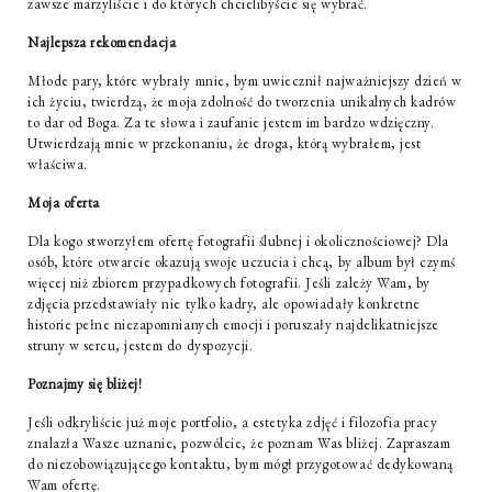
zawsze marzyliście i do których chcielibyście się wybrać.
Najlepsza rekomendacja
Młode pary, które wybrały mnie, bym uwiecznił najważniejszy dzień w
ich życiu, twierdzą, że moja zdolność do tworzenia unikalnych kadrów
to dar od Boga. Za te słowa i zaufanie jestem im bardzo wdzięczny.
Utwierdzają mnie w przekonaniu, że droga, którą wybrałem, jest
właściwa.
Moja oferta
Dla kogo stworzyłem ofertę fotografii ślubnej i okolicznościowej? Dla
osób, które otwarcie okazują swoje uczucia i chcą, by album był czymś
więcej niż zbiorem przypadkowych fotografii. Jeśli zależy Wam, by
zdjęcia przedstawiały nie tylko kadry, ale opowiadały konkretne
historie pełne niezapomnianych emocji i poruszały najdelikatniejsze
struny w sercu, jestem do dyspozycji.
Poznajmy się bliżej!
Jeśli odkryliście już moje portfolio, a estetyka zdjęć i filozofia pracy
znalazła Wasze uznanie, pozwólcie, że poznam Was bliżej. Zapraszam
do niezobowiązującego kontaktu, bym mógł przygotować dedykowaną
Wam ofertę.